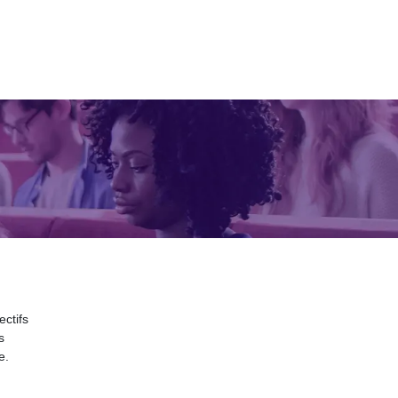
ectifs
s
e.