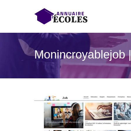
Monincroyab­le­job