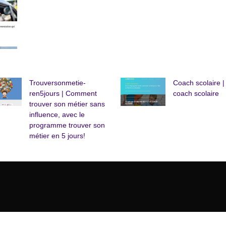
Trouver­son­metie­
Coach scolaire |
ren5jours | Comment
coach scolaire
trouver son métier sans
influence, avec le
programme trouver son
métier en 5 jours!